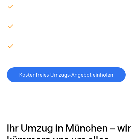
Transparente Preise ohne versteckte Kosten für
Sie.
Erfahrenes Team für über 3.500 erfolgreiche
Umzüge.
Express-Umzüge auch kurzfristig möglich – flexibel
und schnell.
Kostenfreies Umzugs-Angebot einholen
Ihr Umzug in München – wir